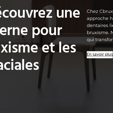
écouvrez une
Chez Cbrux
approche ho
erne pour
dentaires 
bruxisme. N
uxisme et les
qui transfo
En savoir plus
aciales